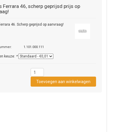
s
Ferrara 46, scherp geprijsd prijs op
aag!
ferrara 46. Scherp geprijsd op aanvraag!
nummer:
1.101.000.111
en keuze:
*
1