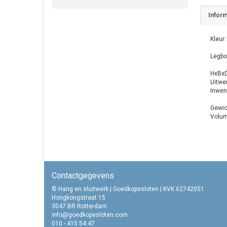
Inform
Kleur:
Legbo
HxBxD
Uitwe
Inwen
Gewic
Volume
Contactgegevens
© Hang en sluitwerk | Goedkopesloten | KVK 62742051
Hongkongstraat 15
3047 BR Rotterdam
info@goedkopesloten.com
010 - 415 54 47