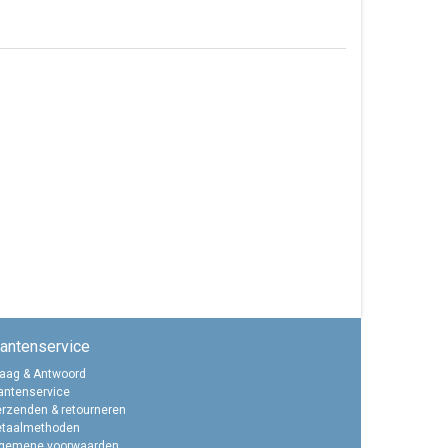
lantenservice
aag & Antwoord
antenservice
rzenden & retourneren
etaalmethoden
lgemene voorwaarden