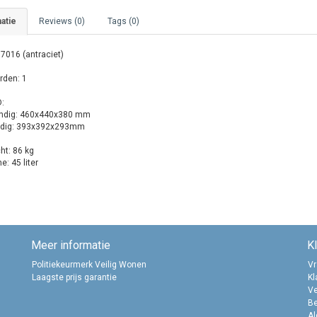
atie
Reviews (0)
Tags (0)
 7016 (antraciet)
rden: 1
:
ndig: 460x440x380 mm
dig: 393x392x293mm
ht: 86 kg
: 45 liter
Meer informatie
K
Politiekeurmerk Veilig Wonen
Vr
Laagste prijs garantie
Kl
Ve
B
A