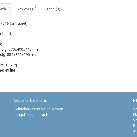
atie
Reviews (0)
Tags (0)
 7016 (antraciet)
rden: 1
:
ndig: 670x480x440 mm
dig: 559x329x290 mm
ht: 135 kg
: 49 lite
Meer informatie
K
Politiekeurmerk Veilig Wonen
Vr
Laagste prijs garantie
Kl
Ve
B
A