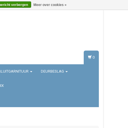
bericht verbergen
Meer over cookies »
Inloggen
Registreren
0
SLUITGARNITUUR
DEURBESLAG
IX