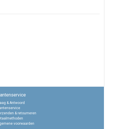
lantenservice
aag & Antwoord
antenservice
rzenden & retourneren
etaalmethoden
lgemene voorwaarden