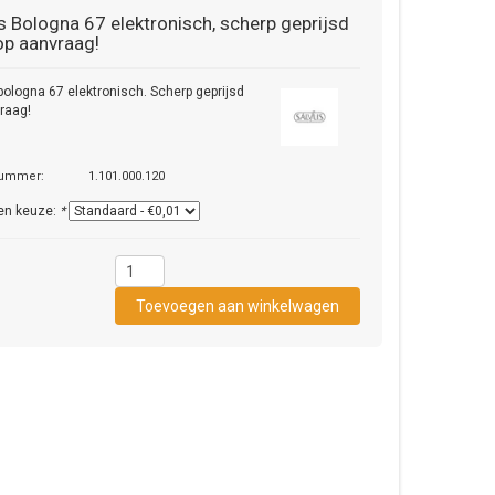
s
Bologna 67 elektronisch, scherp geprijsd
 op aanvraag!
bologna 67 elektronisch. Scherp geprijsd
raag!
nummer:
1.101.000.120
en keuze:
*
1