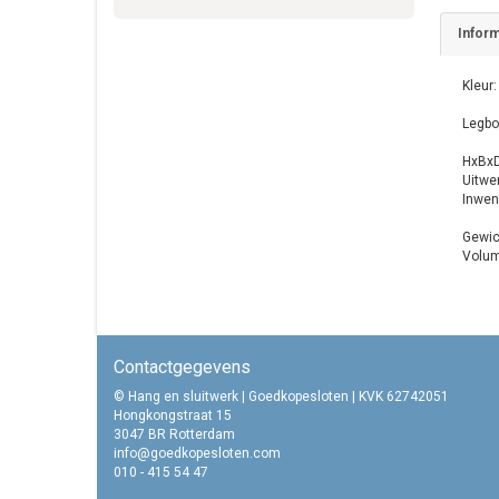
Inform
Kleur:
Legbo
HxBxD
Uitwe
Inwen
Gewic
Volume
Contactgegevens
© Hang en sluitwerk | Goedkopesloten | KVK 62742051
Hongkongstraat 15
3047 BR Rotterdam
info@goedkopesloten.com
010 - 415 54 47