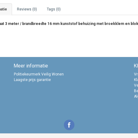
atie
Reviews (0)
Tags (0)
at 3 meter / brandbreedte 16 mm kunststof behuizing met broekklem en bl
Meer informatie
K
Politiekeurmerk Veilig Wonen
Vr
Laagste prijs garantie
Kl
Ve
B
A