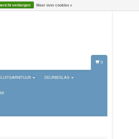
bericht verbergen
Meer over cookies »
Inloggen
Registreren
0
SLUITGARNITUUR
DEURBESLAG
IX