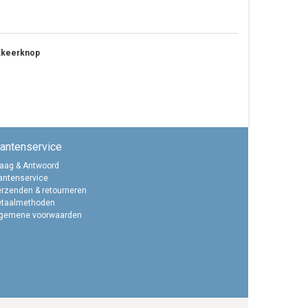
okkeerknop
lantenservice
aag & Antwoord
antenservice
rzenden & retourneren
etaalmethoden
lgemene voorwaarden