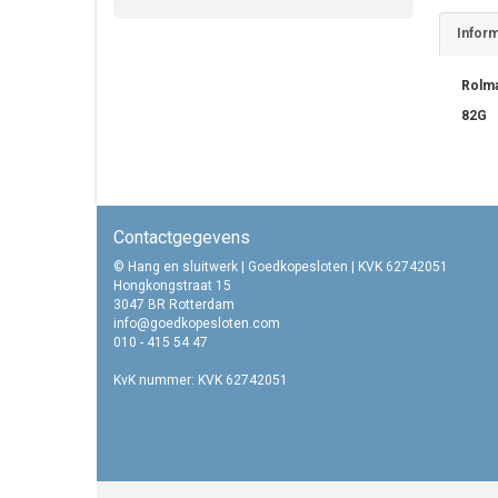
Inform
Rolma
82G
Contactgegevens
© Hang en sluitwerk | Goedkopesloten | KVK 62742051
Hongkongstraat 15
3047 BR Rotterdam
info@goedkopesloten.com
010 - 415 54 47
KvK nummer: KVK 62742051