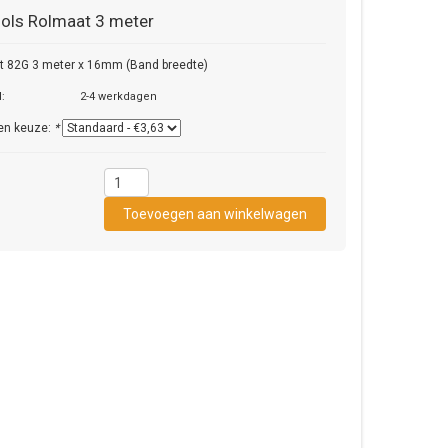
ols
Rolmaat 3 meter
t 82G 3 meter x 16mm (Band breedte)
d:
2-4 werkdagen
en keuze:
*
3