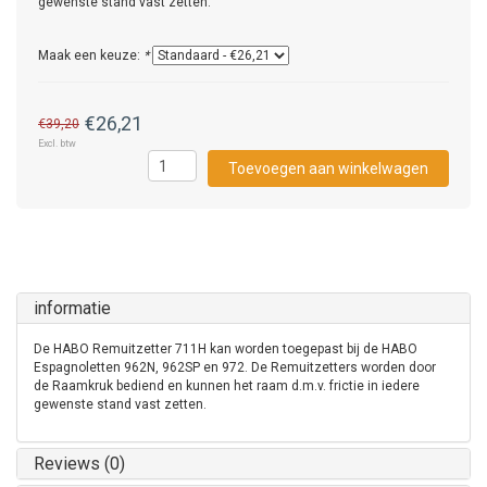
gewenste stand vast zetten.
Maak een keuze:
*
€26,21
€39,20
Excl. btw
Toevoegen aan winkelwagen
informatie
De HABO Remuitzetter 711H kan worden toegepast bij de HABO
Espagnoletten 962N, 962SP en 972. De Remuitzetters worden door
de Raamkruk bediend en kunnen het raam d.m.v. frictie in iedere
gewenste stand vast zetten.
Reviews (0)