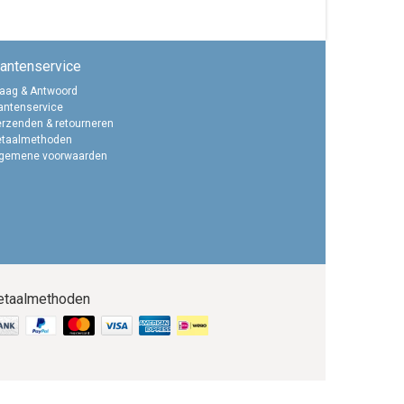
lantenservice
aag & Antwoord
antenservice
rzenden & retourneren
etaalmethoden
lgemene voorwaarden
etaalmethoden