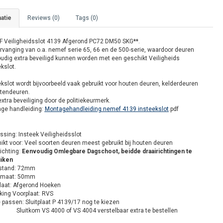
atie
Reviews (0)
Tags (0)
 Veiligheidsslot 4139 Afgerond PC72 DM50 SKG**.
ervanging van o.a. nemef serie 65, 66 en de 500-serie, waardoor deuren
udig extra beveiligd kunnen worden met een geschikt Veiligheids
kslot.
ekslot wordt bijvoorbeeld vaak gebruikt voor houten deuren, kelderdeuren
itendeuren.
xtra beveiliging door de politiekeurmerk.
ge handleiding:
Montagehandleiding nemef 4139 insteekslot
.pdf
ssing: Insteek Veiligheidsslot
ikt voor: Veel soorten deuren meest gebruikt bij houten deuren
ichting:
Eenvoudig Omlegbare Dagschoot, beidde draairichtingen te
iken
stand: 72mm
nmaat: 50mm
laat: Afgerond Hoeken
king Voorplaat: RVS
 passen: Sluitplaat P 4139/17 nog te kiezen
tkom VS 4000 of VS 4004 verstelbaar extra te bestellen