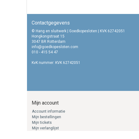
Contactgegevens
© Hang en sluitwerk | Goedkopesloten | KVK 62742051
Hongkongstraat 15
3047 BR Rotterdam
info@goedkopesloten.com
010 - 415 54 47
KvK nummer: KVK 62742051
Mijn account
Account informatie
Mijn bestellingen
Mijn tickets
Mijn verlanglijst
Nieuwsbrieven