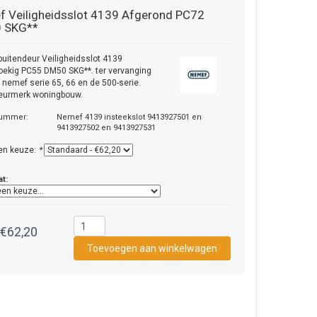
f
Veiligheidsslot 4139 Afgerond PC72
 SKG**
uitendeur Veiligheidsslot 4139
ekig PC55 DM50 SKG**. ter vervanging
. nemef serie 65, 66 en de 500-serie.
keurmerk woningbouw.
nummer:
Nemef 4139 insteekslot 9413927501 en
9413927502 en 9413927531
en keuze:
*
at:
€62,20