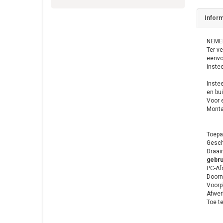
Inform
NEMEF
Ter v
eenvo
instee
Inste
en bu
Voor e
Monta
Toepa
Gesch
Draair
gebru
PC-Af
Door
Voorp
Afwer
Toe te
Slui