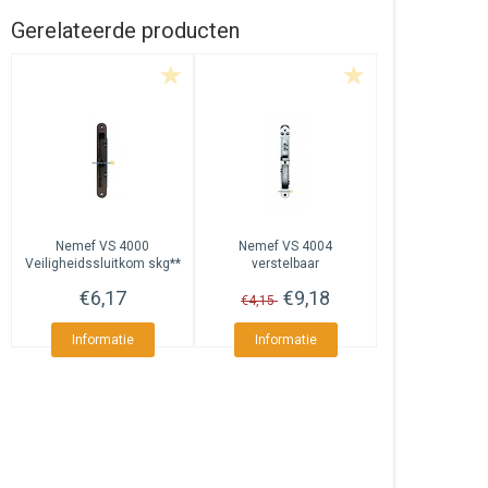
Gerelateerde producten
Nemef
VS 4000
Nemef
VS 4004
Veiligheidssluitkom skg**
verstelbaar
Veiligheidssluitkom skg**
€6,17
€9,18
€4,15
Informatie
Informatie