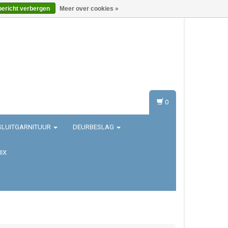
bericht verbergen
Meer over cookies »
Inloggen
Registreren
0
SLUITGARNITUUR
DEURBESLAG
IX