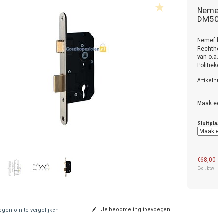
Neme
DM50
Nemef b
Rechtho
van o.a
Politie
Artikel
Maak e
Sluitpla
€68,00
Excl. btw
Je beoordeling toevoegen
gen om te vergelijken