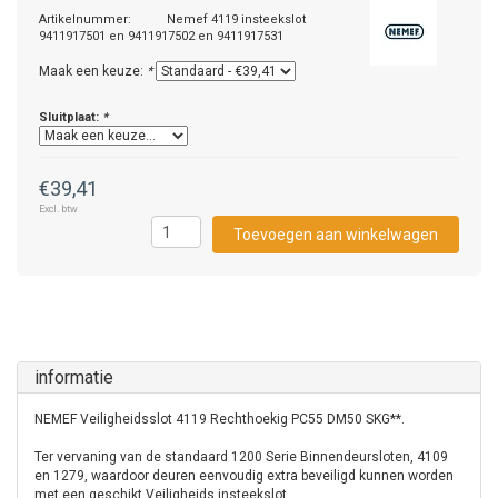
Artikelnummer:
Nemef 4119 insteekslot
9411917501 en 9411917502 en 9411917531
Maak een keuze:
*
Sluitplaat:
*
€39,41
Excl. btw
Toevoegen aan winkelwagen
informatie
NEMEF Veiligheidsslot 4119 Rechthoekig PC55 DM50 SKG**.
Ter vervaning van de standaard 1200 Serie Binnendeursloten, 4109
en 1279, waardoor deuren eenvoudig extra beveiligd kunnen worden
met een geschikt Veiligheids insteekslot.