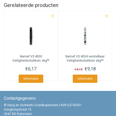
Gerelateerde producten
Nemef
VS 4000
Nemef
VS 4004 verstelbaar
Veiligheidssluitkom skg**
Veiligheidssluitkom skg**
€6,17
€9,18
€4,15
Informatie
Informatie
Contactgegevens
© Hang en sluitwerk | Goedkopesloten | KVK 62742051
Hongkongstraat 15
3047 BR Rotterdam