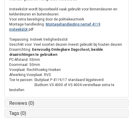
Insteekslot wordt bijvoorbeeld vaak gebruikt voor binnendeuren en
kelderdeuren en buitendeuren.
Voor extra beveiliging door de politiekeurmerk.
Montage handleiding:
Montagehandleiding nemef 4119
insteekslot
.pdf
Toepassing: Insteek Veiligheidsslot
Geschikt voor: Veel soorten deuren meest gebruikt bij houten deuren
Draairichting:
Eenvoudig Omlegbare Dagschoot, beidde
draairichtingen te gebruiken
PC-Afstand: 55mm
Doornmaat: 50mm
Voorplaat: Rechthoekig Hoeken
Afwerking Voorplaat: RVS
Toe te passen: Sluitplaat P 4119/17 standaard bijgeleverd
Sluitkom VS 4000 of VS 4004 verstelbaar extra te
bestellen
Reviews (0)
Tags (0)