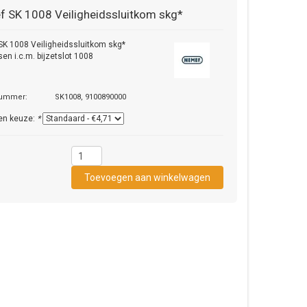
f
SK 1008 Veiligheidssluitkom skg*
K 1008 Veiligheidssluitkom skg*
en i.c.m. bijzetslot 1008
nummer:
SK1008, 9100890000
en keuze:
*
1