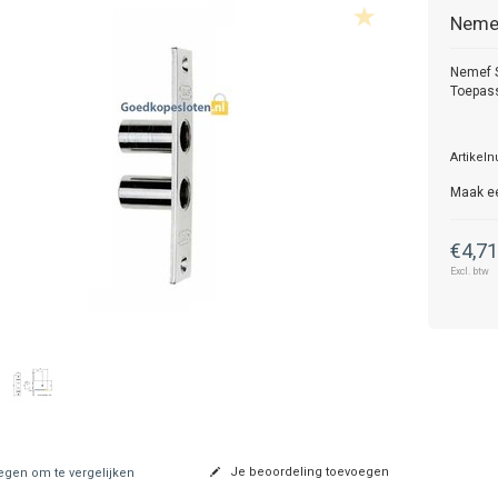
Neme
Nemef S
Toepass
Artikel
Maak e
€4,7
Excl. btw
Je beoordeling toevoegen
gen om te vergelijken