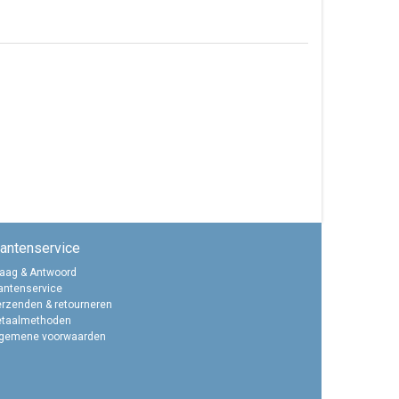
lantenservice
aag & Antwoord
antenservice
rzenden & retourneren
etaalmethoden
lgemene voorwaarden