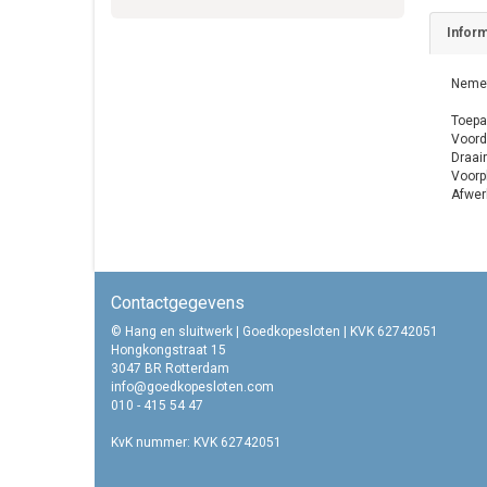
Inform
Nemef
Toepa
Voorde
Draair
Voorp
Afwerk
Contactgegevens
© Hang en sluitwerk | Goedkopesloten | KVK 62742051
Hongkongstraat 15
3047 BR Rotterdam
info@goedkopesloten.com
010 - 415 54 47
KvK nummer: KVK 62742051