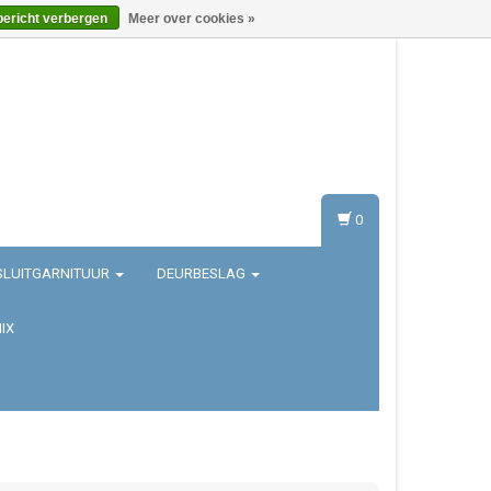
bericht verbergen
Meer over cookies »
Inloggen
Registreren
0
SLUITGARNITUUR
DEURBESLAG
IX