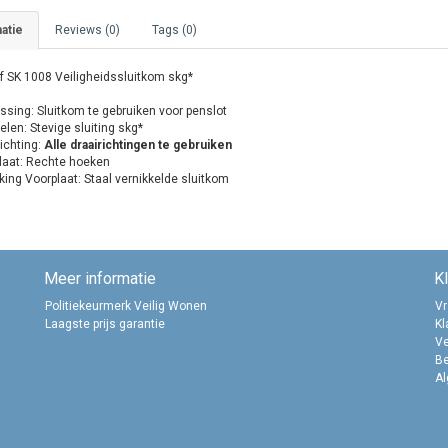
atie
Reviews (0)
Tags (0)
 SK 1008 Veiligheidssluitkom skg*
ssing: Sluitkom te gebruiken voor penslot
len: Stevige sluiting skg*
ichting:
Alle draairichtingen te gebruiken
laat: Rechte hoeken
ing Voorplaat: Staal vernikkelde sluitkom
Meer informatie
K
Politiekeurmerk Veilig Wonen
Vr
Laagste prijs garantie
Kl
Ve
B
A