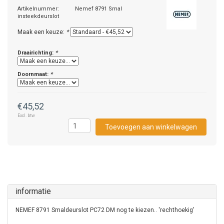
Artikelnummer:
Nemef 8791 Smal
insteekdeurslot
Maak een keuze:
*
Draairichting:
*
Doornmaat:
*
€45,52
Excl. btw
Toevoegen aan winkelwagen
informatie
NEMEF 8791 Smaldeurslot PC72 DM nog te kiezen.. 'rechthoekig'