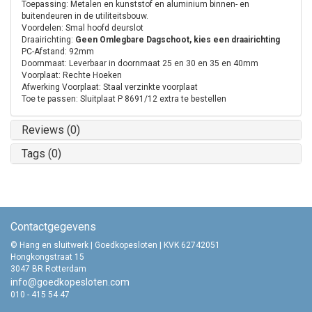
Toepassing: Metalen en kunststof en aluminium binnen- en
buitendeuren in de utiliteitsbouw.
Voordelen: Smal hoofd deurslot
Draairichting:
Geen Omlegbare Dagschoot, kies een draairichting
PC-Afstand: 92mm
Doornmaat: Leverbaar in doornmaat 25 en 30 en 35 en 40mm
Voorplaat: Rechte Hoeken
Afwerking Voorplaat: Staal verzinkte voorplaat
Toe te passen: Sluitplaat P 8691/12 extra te bestellen
Reviews (0)
Tags (0)
Contactgegevens
© Hang en sluitwerk | Goedkopesloten | KVK 62742051
Hongkongstraat 15
3047 BR Rotterdam
info@goedkopesloten.com
010 - 415 54 47