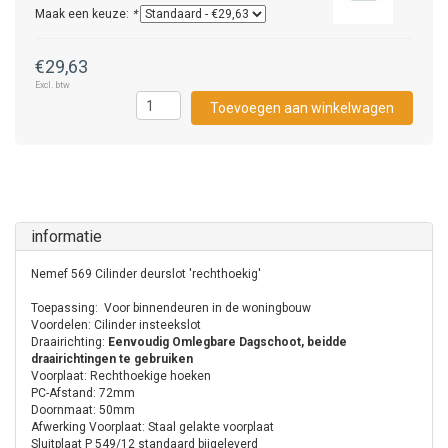
Maak een keuze:
*
€29,63
Excl. btw
Toevoegen aan winkelwagen
informatie
Nemef 569 Cilinder deurslot 'rechthoekig'
Toepassing: Voor binnendeuren in de woningbouw
Voordelen: Cilinder insteekslot
Draairichting:
Eenvoudig Omlegbare Dagschoot, beidde
draairichtingen te gebruiken
Voorplaat: Rechthoekige hoeken
PC-Afstand: 72mm
Doornmaat: 50mm
Afwerking Voorplaat: Staal gelakte voorplaat
Sluitplaat P 549/12 standaard bijgeleverd