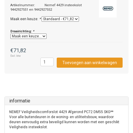
Artikelnummer:
Nemef 4429 insteekslot
9442927551 en 9442927552
Maak een keuze:
*
Draairichting:
*
€71,82
Excl. btw
Toevoegen aan winkelwagen
informatie
NEMEF Veiligheidscomforslot 4429 Afgerond PC72 DM55 SKG**
Voor alle buitendeuren in de woning- en utiliteitsbouw, waardoor
deuren eenvoudig extra beveiligd kunnen worden met een geschikt
Veiligheids insteekslot.