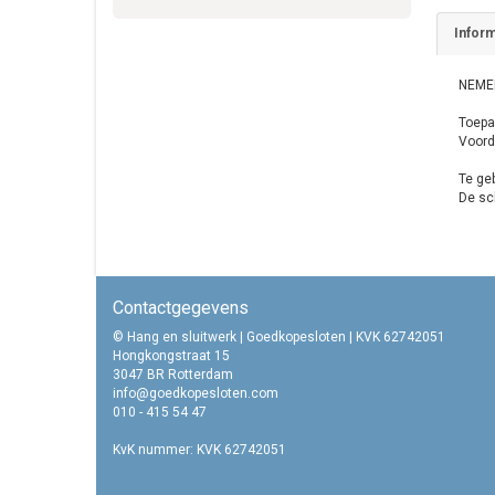
Inform
NEMEF
Toepa
Voord
Te geb
De sc
Contactgegevens
© Hang en sluitwerk | Goedkopesloten | KVK 62742051
Hongkongstraat 15
3047 BR Rotterdam
info@goedkopesloten.com
010 - 415 54 47
KvK nummer: KVK 62742051