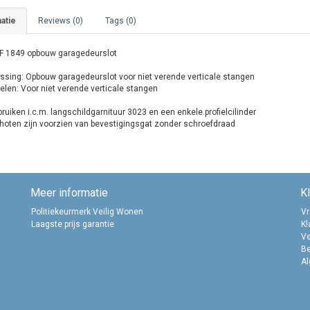
atie
Reviews (0)
Tags (0)
 1849 opbouw garagedeurslot
ssing: Opbouw garagedeurslot voor niet verende verticale stangen
elen: Voor niet verende verticale stangen
ruiken i.c.m. langschildgarnituur 3023 en een enkele profielcilinder
hoten zijn voorzien van bevestigingsgat zonder schroefdraad
Meer informatie
K
Politiekeurmerk Veilig Wonen
Vr
Laagste prijs garantie
Kl
Ve
B
A