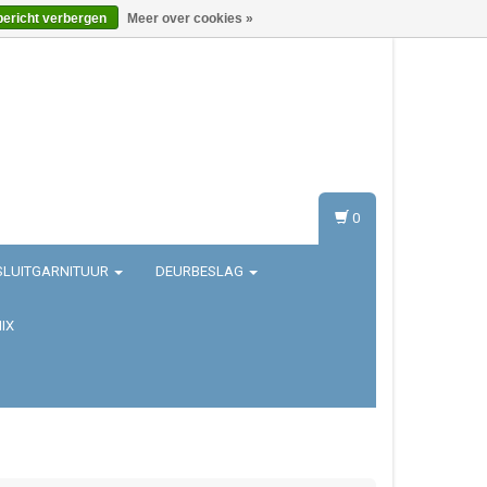
bericht verbergen
Meer over cookies »
Inloggen
Registreren
0
SLUITGARNITUUR
DEURBESLAG
IX