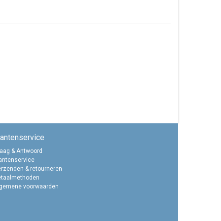
lantenservice
aag & Antwoord
antenservice
rzenden & retourneren
etaalmethoden
lgemene voorwaarden