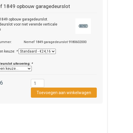
f
1849 opbouw garagedeurslot
1849 opbouw garagedeurslot.
eurslot voor niet verende verticale
n
nummer:
Nemef 1849 garagedeurslot 9180602000
en keuze:
*
eurslot uitvoering:
*
16