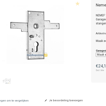
Neme
NEMEF 
Garaged
stange
Artikel
Maak e
Garaged
€24,
Excl. btw
Je beoordeling toevoegen
gen om te vergelijken