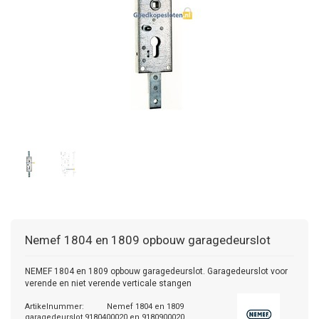
Nemef
1804 en 1809 opbouw garagedeurslot
NEMEF 1804 en 1809 opbouw garagedeurslot. Garagedeurslot voor
verende en niet verende verticale stangen
Artikelnummer:
Nemef 1804 en 1809
garagedeurslot 9180400020 en 9180900020