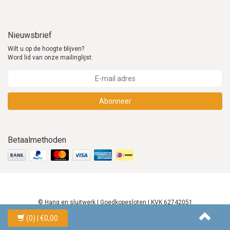
Nieuwsbrief
Wilt u op de hoogte blijven?
Word lid van onze mailinglijst:
Abonneer
Betaalmethoden
© Hang en sluitwerk | Goedkopesloten | KVK 62742051
(0)
| €0,00