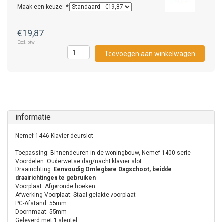
Maak een keuze:
*
€19,87
Excl. btw
Toevoegen aan winkelwagen
informatie
Nemef 1446 Klavier deurslot
Toepassing: Binnendeuren in de woningbouw, Nemef 1400 serie
Voordelen: Ouderwetse dag/nacht klavier slot
Draairichting:
Eenvoudig Omlegbare Dagschoot, beidde
draairichtingen te gebruiken
Voorplaat: Afgeronde hoeken
Afwerking Voorplaat:
Staal gelakte voorplaat
PC-Afstand: 55mm
Doornmaat: 55mm
Geleverd met 1 sleutel