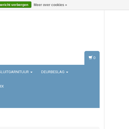
bericht verbergen
Meer over cookies »
Inloggen
Registreren
0
SLUITGARNITUUR
DEURBESLAG
IX