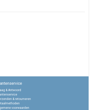
lantenservice
aag & Antwoord
antenservice
rzenden & retourneren
etaalmethoden
lgemene voorwaarden