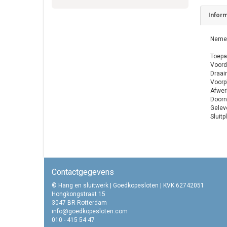
Inform
Nemef
Toepa
Voord
Draair
Voorp
Afwer
Door
Gelev
Sluitp
Contactgegevens
© Hang en sluitwerk | Goedkopesloten | KVK 62742051
Hongkongstraat 15
3047 BR Rotterdam
info@goedkopesloten.com
010 - 415 54 47