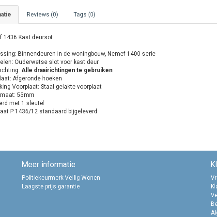
atie
Reviews (0)
Tags (0)
 1436 Kast deursot
ssing: Binnendeuren in de woningbouw, Nemef 1400 serie
elen: Ouderwetse slot voor kast deur
ichting:
Alle draairichtingen te gebruiken
laat: Afgeronde hoeken
king Voorplaat:
Staal gelakte voorplaat
nmaat: 55mm
erd met 1 sleutel
laat P 1436/12 standaard bijgeleverd
Meer informatie
K
Politiekeurmerk Veilig Wonen
Vr
Laagste prijs garantie
Kl
Ve
B
A