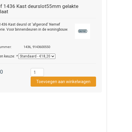
f
1436 Kast deurslot55mm gelakte
laat
436 Kast deursl ot 'afgerond' Nemef
rie. Voor binnendeuren in de woningbouw.
nummer:
1436, 9143600550
en keuze:
*
20