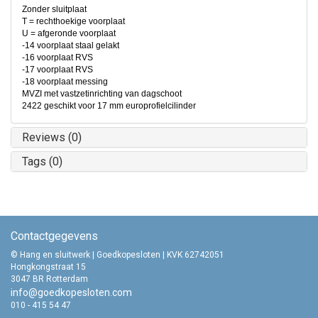
Zonder sluitplaat
T = rechthoekige voorplaat
U = afgeronde voorplaat
-14 voorplaat staal gelakt
-16 voorplaat RVS
-17 voorplaat RVS
-18 voorplaat messing
MVZI met vastzetinrichting van dagschoot
2422 geschikt voor 17 mm europrofielcilinder
Reviews (0)
Tags (0)
Contactgegevens
© Hang en sluitwerk | Goedkopesloten | KVK 62742051
Hongkongstraat 15
3047 BR Rotterdam
info@goedkopesloten.com
010 - 415 54 47