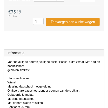
€75,19
Excl. btw
Toevoegen aan winkelwagen
informatie
Voor beveiligde deuren, veiligheidsslot klasse, extra zwaar. Met dag en
nacht schoot
gesloten slotkast
Slot specificaties:
Wissel
Messing dagschoot met geleiding
Omkeerbare dagschoot zonder openen van de slotkast
Gelagerde tuimelaar
Messing nachtschoot
Met gehard stalen rolstiften
Eén toers 20 mm