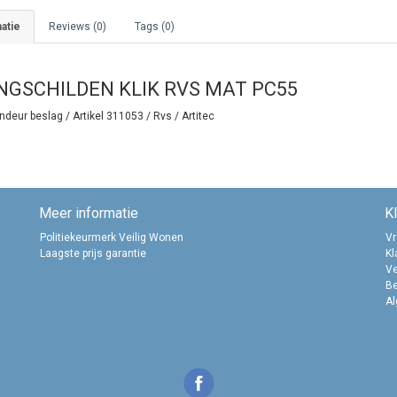
atie
Reviews (0)
Tags (0)
NGSCHILDEN KLIK RVS MAT PC55
deur beslag / Artikel 311053 / Rvs / Artitec
Meer informatie
K
Politiekeurmerk Veilig Wonen
Vr
Laagste prijs garantie
Kl
Ve
B
A