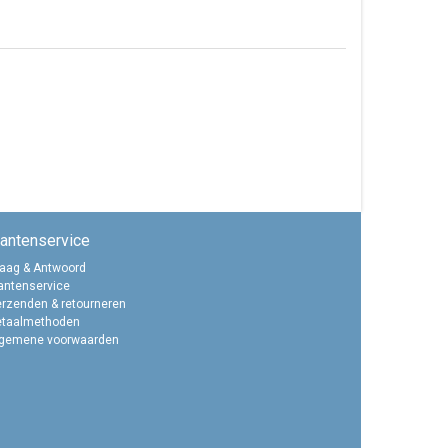
lantenservice
aag & Antwoord
antenservice
rzenden & retourneren
etaalmethoden
lgemene voorwaarden