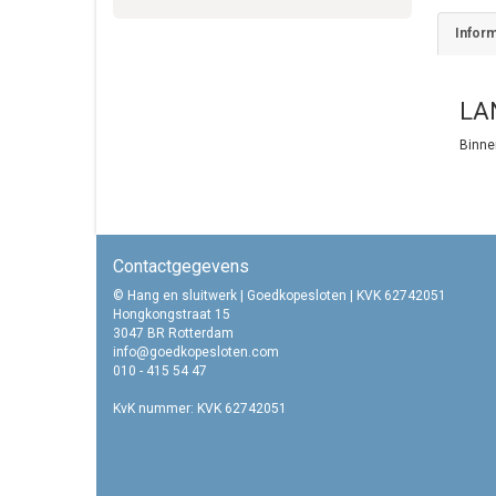
Inform
LA
Binnen
Contactgegevens
© Hang en sluitwerk | Goedkopesloten | KVK 62742051
Hongkongstraat 15
3047 BR Rotterdam
info@goedkopesloten.com
010 - 415 54 47
KvK nummer: KVK 62742051