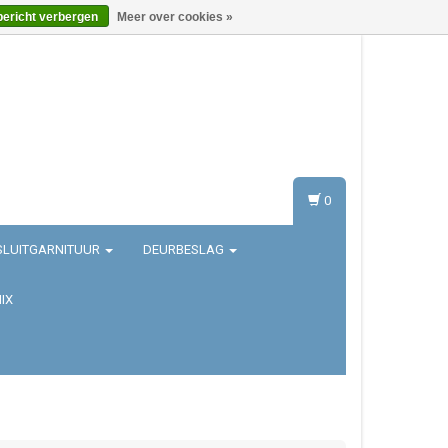
bericht verbergen
Meer over cookies »
Inloggen
Registreren
0
SLUITGARNITUUR
DEURBESLAG
IX