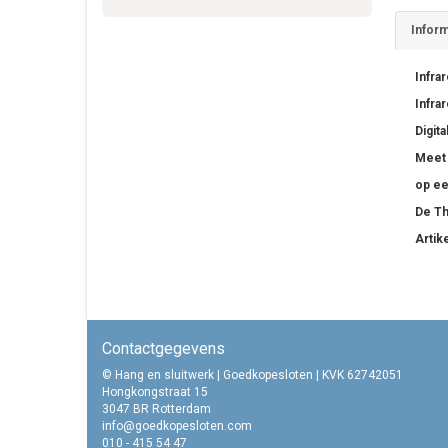
Inform
Infra
Infra
Digit
Meet 
op ee
De Th
Artik
Contactgegevens
© Hang en sluitwerk | Goedkopesloten | KVK 62742051
Hongkongstraat 15
3047 BR Rotterdam
info@goedkopesloten.com
010 - 415 54 47