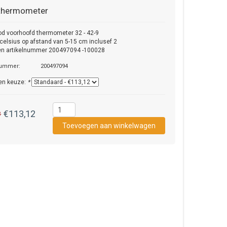
thermometer
ood voorhoofd thermometer 32 - 42-9
celsius op afstand van 5-15 cm inclusef 2
jen artikelnummer 200497094 -100028
nummer:
200497094
en keuze:
*
€113,12
3