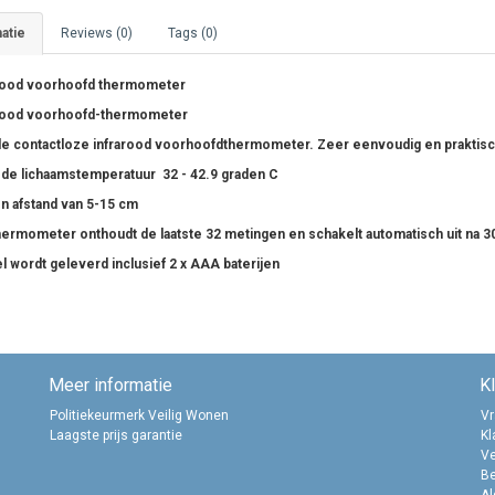
atie
Reviews (0)
Tags (0)
rood voorhoofd thermometer
rood voorhoofd-thermometer
ale contactloze infrarood voorhoofdthermometer. Zeer eenvoudig en praktisc
de lichaamstemperatuur 32 - 42.9 graden C
n afstand van 5-15 cm
ermometer onthoudt de laatste 32 metingen en schakelt automatisch uit na 30
el wordt geleverd inclusief 2 x AAA baterijen
Meer informatie
K
Politiekeurmerk Veilig Wonen
Vr
Laagste prijs garantie
Kl
Ve
B