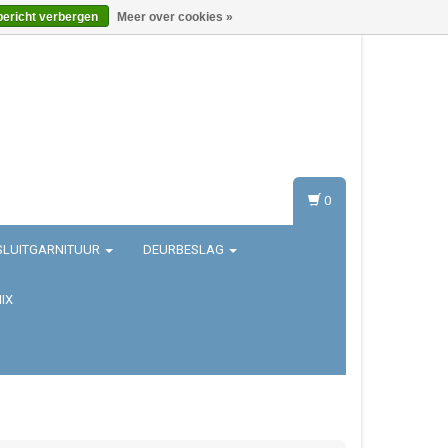
bericht verbergen
Meer over cookies »
Inloggen
Registreren
0
SLUITGARNITUUR
DEURBESLAG
IX