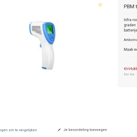
PBM
Infra r
graden 
batteri
Artikel
Maak e
€119,8
Excl. btw
Je beoordeling toevoegen
gen om te vergelijken