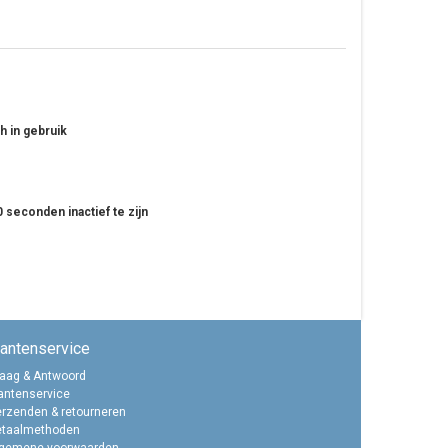
h in gebruik
 seconden inactief te zijn
lantenservice
aag & Antwoord
antenservice
rzenden & retourneren
etaalmethoden