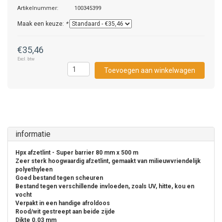
Artikelnummer:
100345399
Maak een keuze:
*
€35,46
Excl. btw
Toevoegen aan winkelwagen
informatie
Hpx afzetlint - Super barrier 80 mm x 500 m
Zeer sterk hoogwaardig afzetlint, gemaakt van milieuwvriendelijk
polyethyleen
Goed bestand tegen scheuren
Bestand tegen verschillende invloeden, zoals UV, hitte, kou en
vocht
Verpakt in een handige afroldoos
Rood/wit gestreept aan beide zijde
Dikte 0.03 mm