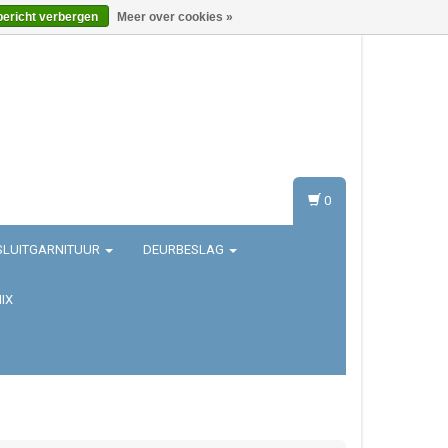
bericht verbergen
Meer over cookies »
Inloggen
Registreren
0
SLUITGARNITUUR
DEURBESLAG
IX