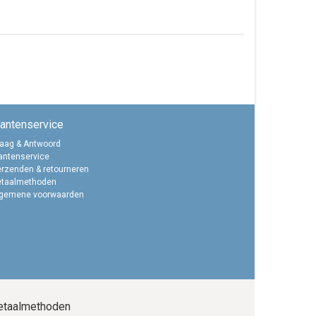
lantenservice
aag & Antwoord
antenservice
rzenden & retourneren
etaalmethoden
lgemene voorwaarden
etaalmethoden