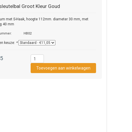
sleutelbal Groot Kleur Goud
ium met S-Haak, hoogte 112mm. diameter 30 mm, met
ng 40 mm
nummer:
HB02
en keuze:
*
05