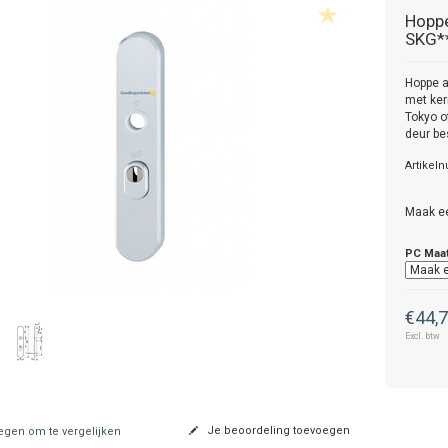
Hopp
SKG**
Hoppe a
met ker
Tokyo o
deur be
Artikel
Maak e
PC Maa
€44,
Excl. btw
Je beoordeling toevoegen
gen om te vergelijken