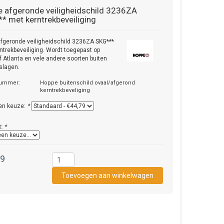
e
afgeronde veiligheidschild 3236ZA
* met kerntrekbeveiliging
fgeronde veiligheidschild 3236ZA SKG***
ntrekbeveiliging. Wordt toegepast op
f Atlanta en vele andere soorten buiten
slagen.
nummer:
Hoppe buitenschild ovaal/afgerond
kerntrekbeveliging
en keuze:
*
t:
*
79