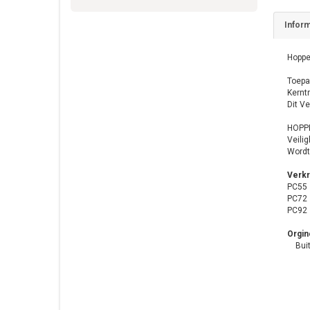
Inform
Hoppe
Toepa
Kerntr
Dit V
HOPP
Veili
Wordt
Verkr
PC55
PC72
PC92
Orgin
Buite