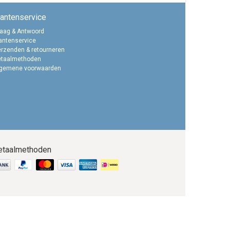
lantenservice
aag & Antwoord
antenservice
rzenden & retourneren
etaalmethoden
lgemene voorwaarden
etaalmethoden