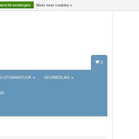
bericht verbergen
Meer over cookies »
Inloggen
Registreren
0
SLUITGARNITUUR
DEURBESLAG
IX