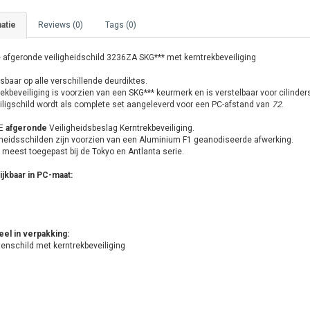
atie
Reviews (0)
Tags (0)
 afgeronde veiligheidschild 3236ZA SKG*** met kerntrekbeveiliging
sbaar op alle verschillende deurdiktes.
ekbeveiliging is voorzien van een SKG*** keurmerk en is verstelbaar voor cilinde
eiligschild wordt als complete set aangeleverd voor een PC-afstand van
72
.
E
afgeronde
Veiligheidsbeslag Kerntrekbeveiliging.
gheidsschilden zijn voorzien van een Aluminium F1 geanodiseerde afwerking.
 meest toegepast bij de Tokyo en Antlanta serie.
ijkbaar in PC-maat:
eel in verpakking:
nschild met kerntrekbeveiliging