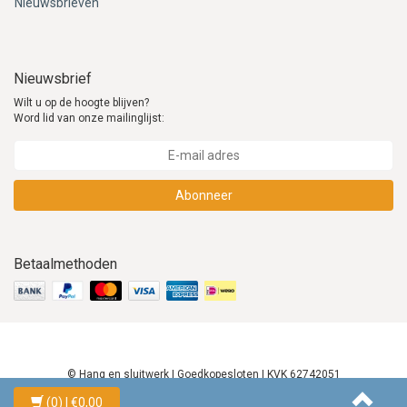
Nieuwsbrieven
Nieuwsbrief
Wilt u op de hoogte blijven?
Word lid van onze mailinglijst:
Abonneer
Betaalmethoden
© Hang en sluitwerk | Goedkopesloten | KVK 62742051
(0)
| €0,00