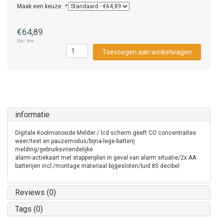
Maak een keuze:
*
€64,89
Excl. btw
Toevoegen aan winkelwagen
informatie
Digitale Koolmonoxide Melder / lcd scherm geeft CO concentraites
weer/test en pauzemodus/bijna-lege-batterij
melding/gebruiksvriendelijke
alarm-actiekaart met stappenplan in geval van alarm situatie/2x AA
batterijen incl./montage materiaal bijgesloten/luid 85 decibel
Reviews (0)
Tags (0)