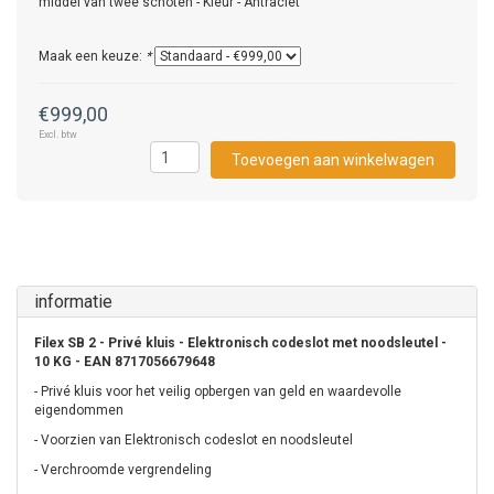
middel van twee schoten - Kleur - Antraciet
Maak een keuze:
*
€999,00
Excl. btw
Toevoegen aan winkelwagen
informatie
Filex SB 2 - Privé kluis - Elektronisch codeslot met noodsleutel -
10 KG - EAN 8717056679648
- Privé kluis voor het veilig opbergen van geld en waardevolle
eigendommen
- Voorzien van Elektronisch codeslot en noodsleutel
- Verchroomde vergrendeling