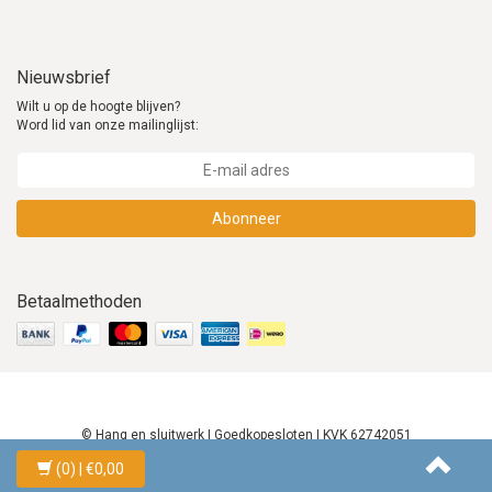
Nieuwsbrief
Wilt u op de hoogte blijven?
Word lid van onze mailinglijst:
Abonneer
Betaalmethoden
© Hang en sluitwerk | Goedkopesloten | KVK 62742051
(0)
| €0,00