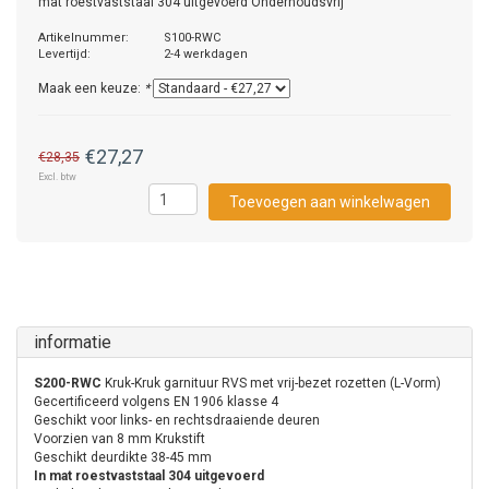
mat roestvaststaal 304 uitgevoerd Onderhoudsvrij
Artikelnummer:
S100-RWC
Levertijd:
2-4 werkdagen
Maak een keuze:
*
€27,27
€28,35
Excl. btw
Toevoegen aan winkelwagen
informatie
S200-RWC
Kruk-Kruk garnituur RVS met vrij-bezet rozetten (L-Vorm)
Gecertificeerd volgens EN 1906 klasse 4
Geschikt voor links- en rechtsdraaiende deuren
Voorzien van 8 mm Krukstift
Geschikt deurdikte 38-45 mm
In mat roestvaststaal 304 uitgevoerd