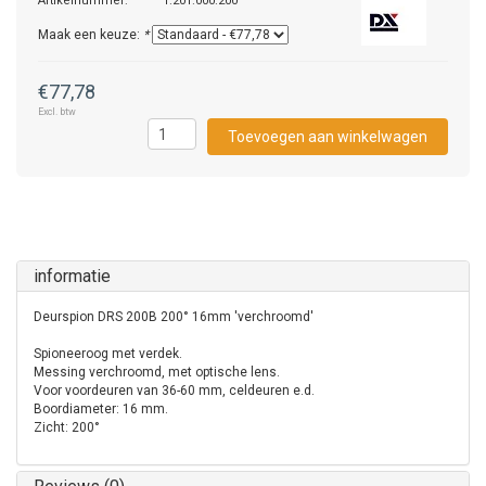
Artikelnummer:
1.201.000.200
Maak een keuze:
*
€77,78
Excl. btw
Toevoegen aan winkelwagen
informatie
Deurspion DRS 200B 200° 16mm 'verchroomd'
Spioneeroog met verdek.
Messing verchroomd, met optische lens.
Voor voordeuren van 36-60 mm, celdeuren e.d.
Boordiameter: 16 mm.
Zicht: 200
°