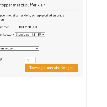
topper met zijbuffer klein
pper met zijbuffer klein, scherp geprijsd en gratis
den!
nummer:
DST V ZB 55SF
en keuze:
*
35