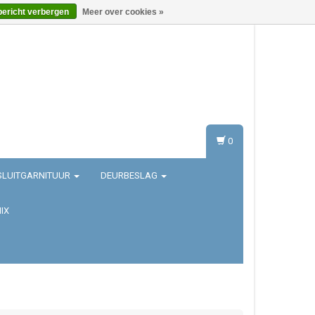
bericht verbergen
Meer over cookies »
Inloggen
Registreren
0
SLUITGARNITUUR
DEURBESLAG
IX