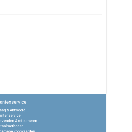
lantenservice
aag & Antwoord
antenservice
rzenden & retourneren
etaalmethoden
lgemene voorwaarden