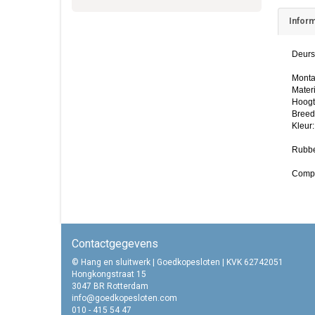
Inform
Deurst
Monta
Mater
Hoogt
Breed
Kleur:
Rubbe
Compl
Contactgegevens
© Hang en sluitwerk | Goedkopesloten | KVK 62742051
Hongkongstraat 15
3047 BR Rotterdam
info@goedkopesloten.com
010 - 415 54 47