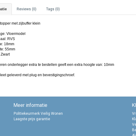
atie
Reviews (0)
Tags (0)
opper met zijbuffer klein
ge: Vloermodel
iaal: RVS
e: 18mm
te: 55mm
 Zwart
ren onderlegger extra te bestellen geeft een extra hoogte van: 10mm
eet geleverd met plug en bevestigingschroef.
Meer informatie
K
Politiekeurmerk Veilig Wonen
Vr
Laagste prijs garantie
Kl
Ve
B
A