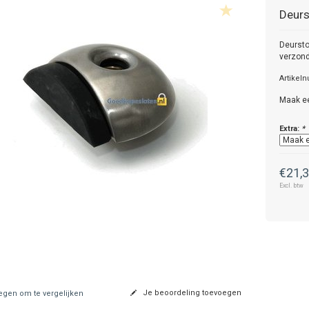
Deurs
Deursto
verzon
Artikel
Maak e
Extra:
*
€21,
Excl. btw
Je beoordeling toevoegen
gen om te vergelijken