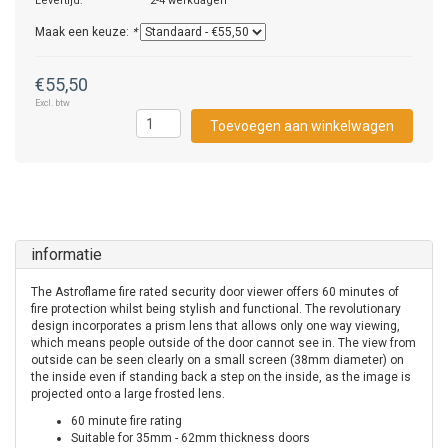
Levertijd:
2-4 werkdagen
Maak een keuze:
*
€55,50
Excl. btw
Toevoegen aan winkelwagen
informatie
The Astroflame fire rated security door viewer offers 60 minutes of
fire protection whilst being stylish and functional. The revolutionary
design incorporates a prism lens that allows only one way viewing,
which means people outside of the door cannot see in. The view from
outside can be seen clearly on a small screen (38mm diameter) on
the inside even if standing back a step on the inside, as the image is
projected onto a large frosted lens.
60 minute fire rating
Suitable for 35mm - 62mm thickness doors