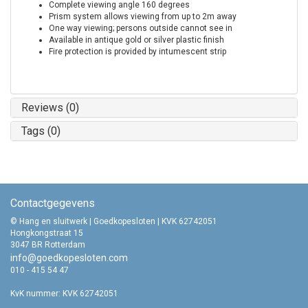
Complete viewing angle 160 degrees
Prism system allows viewing from up to 2m away
One way viewing; persons outside cannot see in
Available in antique gold or silver plastic finish
Fire protection is provided by intumescent strip
Reviews (0)
Tags (0)
Contactgegevens
© Hang en sluitwerk | Goedkopesloten | KVK 62742051
Hongkongstraat 15
3047 BR Rotterdam
info@goedkopesloten.com
010 - 415 54 47
KvK nummer: KVK 62742051