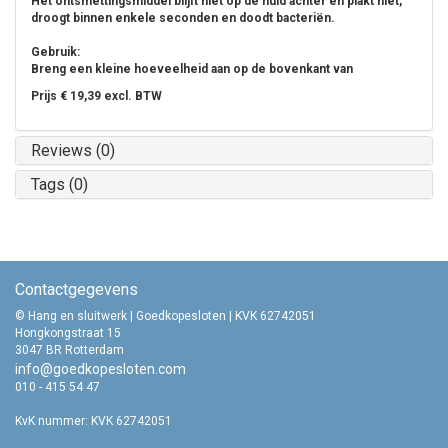
Het ontsmettingsmiddel blijft niet op de huid achter en plakt niet,
droogt binnen enkele seconden en doodt bacteriën.
Gebruik:
Breng een kleine hoeveelheid aan op de bovenkant van
Prijs € 19,39 excl. BTW
Reviews (0)
Tags (0)
Contactgegevens
© Hang en sluitwerk | Goedkopesloten | KVK 62742051
Hongkongstraat 15
3047 BR Rotterdam
info@goedkopesloten.com
010 - 415 54 47
KvK nummer: KVK 62742051