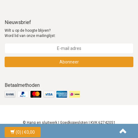
Nieuwsbrief
Wilt u op de hoogte blijven?
Word lid van onze mailinglijst:
Abonneer
Betaalmethoden
© Hang en sluitwerk | Goedkopesloten | KVK 62742051
(0)
| €0,00