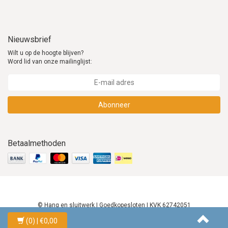
Nieuwsbrief
Wilt u op de hoogte blijven?
Word lid van onze mailinglijst:
Abonneer
Betaalmethoden
© Hang en sluitwerk | Goedkopesloten | KVK 62742051
(0)
| €0,00