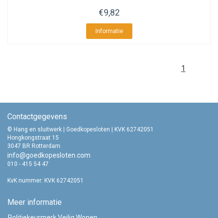
€9,82
Informatie
1
Contactgegevens
© Hang en sluitwerk | Goedkopesloten | KVK 62742051
Hongkongstraat 15
3047 BR Rotterdam
info@goedkopesloten.com
010 - 415 54 47
KvK nummer: KVK 62742051
Meer informatie
Politiekeurmerk Veilig Wonen