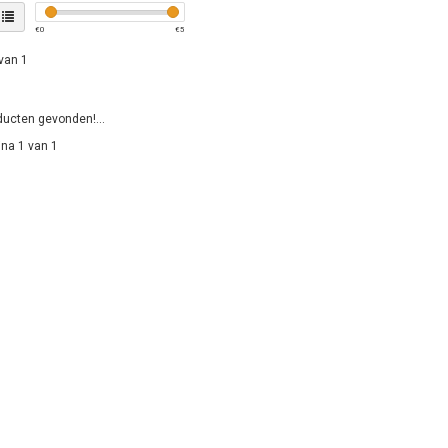
€
0
€
5
van 1
ucten gevonden!...
na 1 van 1