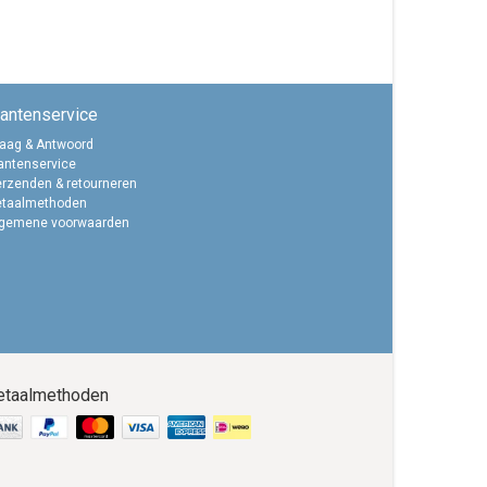
lantenservice
aag & Antwoord
antenservice
rzenden & retourneren
etaalmethoden
lgemene voorwaarden
etaalmethoden