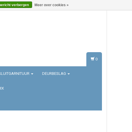
bericht verbergen
Meer over cookies »
Inloggen
Registreren
0
SLUITGARNITUUR
DEURBESLAG
IX