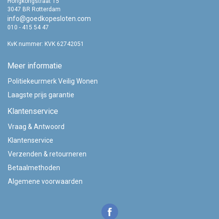
Voor meer informatie:
www.ami.nl
Hongkongstraat 15
3047 BR Rotterdam
info@goedkopesloten.com
010 - 415 54 47
KvK nummer: KVK 62742051
Meer informatie
Politiekeurmerk Veilig Wonen
Laagste prijs garantie
Klantenservice
Vraag & Antwoord
Klantenservice
Verzenden & retourneren
Betaalmethoden
Algemene voorwaarden