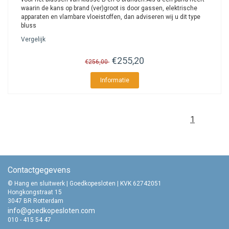
waarin de kans op brand (ver)groot is door gassen, elektrische
apparaten en vlambare vloeistoffen, dan adviseren wij u dit type
bluss
Vergelijk
€255,20
€256,00
Informatie
1
Contactgegevens
© Hang en sluitwerk | Goedkopesloten | KVK 62742051
Hongkongstraat 15
3047 BR Rotterdam
info@goedkopesloten.com
010 - 415 54 47