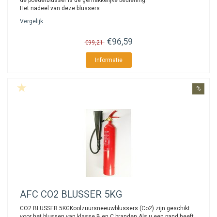
de poederblusser is de gemakkelijke bediening.
Het nadeel van deze blussers
Vergelijk
€96,59
€99,21
Informatie
%
AFC
CO2 BLUSSER 5KG
CO2 BLUSSER 5KGKoolzuursneeuwblussers (Co2) zijn geschikt
voor het blussen van klasse B en C branden.Als u een pand heeft