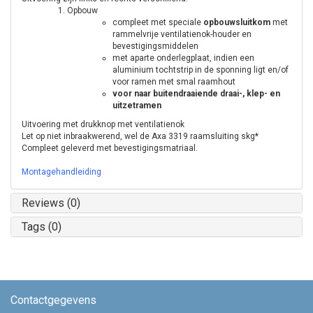
Opbouw
compleet met speciale
opbouwsluitkom
met
rammelvrije ventilatienok-houder en
bevestigingsmiddelen
met aparte onderlegplaat, indien een
aluminium tochtstrip in de sponning ligt en/of
voor ramen met smal raamhout
voor naar buitendraaiende draai-, klep- en
uitzetramen
Uitvoering met drukknop met ventilatienok
Let op niet inbraakwerend, wel de Axa 3319 raamsluiting skg*
Compleet geleverd met bevestigingsmatriaal.
Montagehandleiding
Reviews (0)
Tags (0)
Contactgegevens