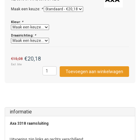
Maak een keuze:
*
Kleur:
*
Draairichting:
*
€20,18
€15,08
Excl. btw
Toevoegen aan winkelwagen
informatie
Axa 3318 raamsluiting
Uitvoering zijn links en rechts verschillend: