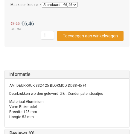
Maak een keuze:
*
€6,46
€7,25
Excl. btw
Toevoegen aan winkelwagen
informatie
AMI DEURKRUK 332-125 BLOKMOD DD38-45 F1
Deurkrukken worden geleverd ZB : Zonder patentboutjes
Materiaal:Aluminium
Vorm:Blokmodel
Breedte:125 mm
Hoogte:53 mm
Reviews (0)