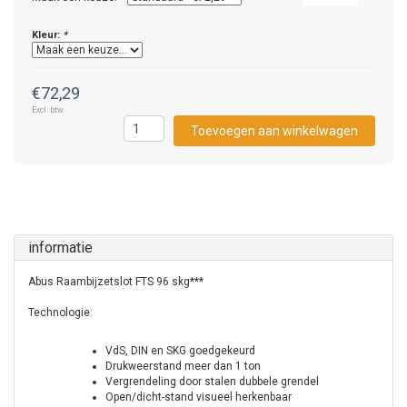
Kleur:
*
€72,29
Excl. btw
Toevoegen aan winkelwagen
informatie
Abus Raambijzetslot FTS 96 skg***
Technologie:
VdS, DIN en SKG goedgekeurd
Drukweerstand meer dan 1 ton
Vergrendeling door stalen dubbele grendel
Open/dicht-stand visueel herkenbaar