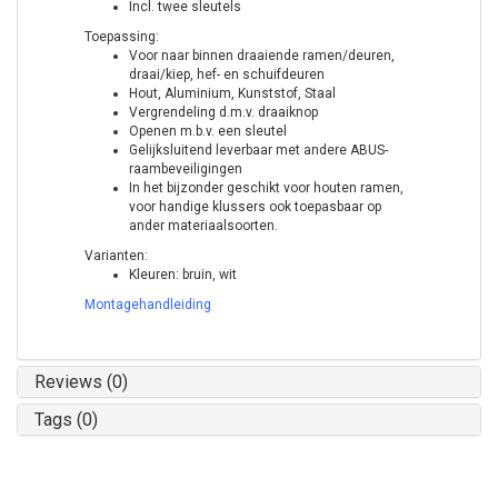
Incl. twee sleutels
Toepassing:
Voor naar binnen draaiende ramen/deuren,
draai/kiep, hef- en schuifdeuren
Hout, Aluminium, Kunststof, Staal
Vergrendeling d.m.v. draaiknop
Openen m.b.v. een sleutel
Gelijksluitend leverbaar met andere ABUS-
raambeveiligingen
In het bijzonder geschikt voor houten ramen,
voor handige klussers ook toepasbaar op
ander materiaalsoorten.
Varianten:
Kleuren: bruin, wit
Montagehandleiding
Reviews (0)
Tags (0)