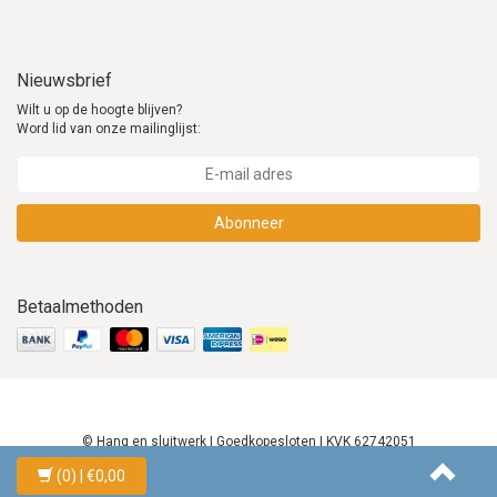
Nieuwsbrief
Wilt u op de hoogte blijven?
Word lid van onze mailinglijst:
Abonneer
Betaalmethoden
© Hang en sluitwerk | Goedkopesloten | KVK 62742051
(0)
| €0,00